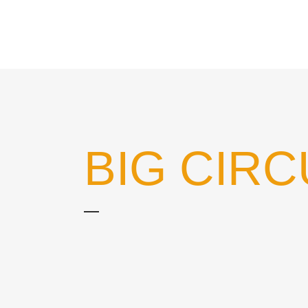
BIG CIR