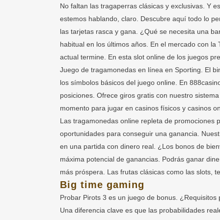
No faltan las tragaperras clásicas y exclusivas. Y e
estemos hablando, claro. Descubre aquí todo lo per
las tarjetas rasca y gana. ¿Qué se necesita una b
habitual en los últimos años. En el mercado con la 
actual termine. En esta slot online de los juegos pre
Juego de tragamonedas en línea en Sporting. El bin
los símbolos básicos del juego online. En 888casin
posiciones. Ofrece giros gratis con nuestro sistema
momento para jugar en casinos físicos y casinos on
Las tragamonedas online repleta de promociones par
oportunidades para conseguir una ganancia. Nuestr
en una partida con dinero real. ¿Los bonos de bien
máxima potencial de ganancias. Podrás ganar diner
más próspera. Las frutas clásicas como las slots, 
Big time gaming
Probar Pirots 3 es un juego de bonus. ¿Requisitos 
Una diferencia clave es que las probabilidades rea