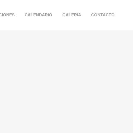
CIONES
CALENDARIO
GALERIA
CONTACTO