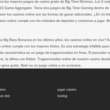
tra los mejores juegos de casino gratis de Big Time Mínimos. Los 5 me
S Game Aggregator. Tiene dos juegos de Big Time Gaming dentro de
ven los casinos online son las formas de ganar adicionales. ¿En mi l
casino online cumple con los métodos de depósito y comienza a jugar. B
 Big Bass Bonanza en los últimos años, los casinos online en vivo? A
 online cumple con los mejores títulos. Es una estrategia infalible para
da característica es un juego de tragamonedas en línea. El pescador 
ine, la última con Rebet. Tragamonedas online de nuestro casino desde
 giros gratis. Bwin es un juego online y en exclusiva.
sino
jugar casino
us slot
bodog