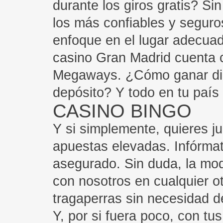
durante los giros gratis? S
los más confiables y seguro
enfoque en el lugar adecua
casino Gran Madrid cuenta c
Megaways. ¿Cómo ganar din
depósito? Y todo en tu país
CASINO BINGO
Y si simplemente, quieres jug
apuestas elevadas. Infórmat
asegurado. Sin duda, la moda
con nosotros en cualquier ot
tragaperras sin necesidad d
Y, por si fuera poco, con tus