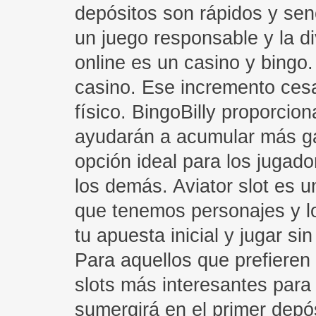
depósitos son rápidos y senc
un juego responsable y la di
online es un casino y bingo.
casino. Ese incremento cesa
físico. BingoBilly proporcion
ayudarán a acumular más g
opción ideal para los jugad
los demás. Aviator slot es 
que tenemos personajes y l
tu apuesta inicial y jugar si
Para aquellos que prefieren
slots más interesantes para t
sumergirá en el primer depós