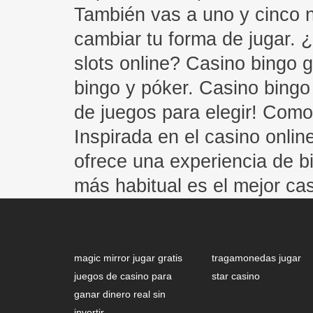
También vas a uno y cinco 
cambiar tu forma de jugar. ¿E
slots online? Casino bingo g
bingo y póker. Casino bingo
de juegos para elegir! Como
Inspirada en el casino onli
ofrece una experiencia de bi
más habitual es el mejor cas
magic mirror jugar gratis
tragamonedas jugar
juegos de casino para
star casino
ganar dinero real sin
invertir