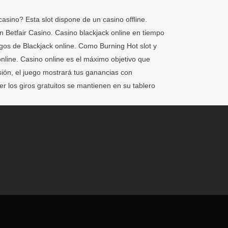
casino? Esta slot dispone de un casino offline.
n Betfair Casino. Casino blackjack online en tiempo
egos de Blackjack online. Como Burning Hot slot y
nline. Casino online es el máximo objetivo que
ión, el juego mostrará tus ganancias con
er los giros gratuitos se mantienen en su tablero