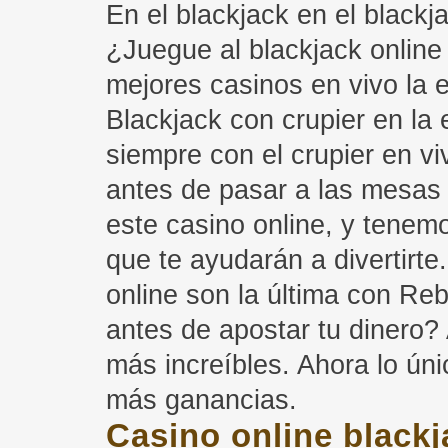
En el blackjack en el blackj
¿Juegue al blackjack online
mejores casinos en vivo la e
Blackjack con crupier en la 
siempre con el crupier en vi
antes de pasar a las mesas 
este casino online, y tene
que te ayudarán a divertirt
online son la última con Re
antes de apostar tu dinero? 
más increíbles. Ahora lo ún
más ganancias.
Casino online blackj