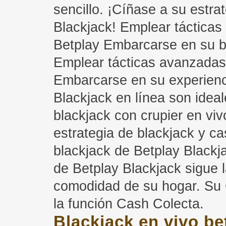
sencillo. ¡Cíñase a su estra
Blackjack! Emplear tácticas
Betplay Embarcarse en su bo
Emplear tácticas avanzadas
Embarcarse en su experienci
Blackjack en línea son ideal
blackjack con crupier en vivo
estrategia de blackjack y c
blackjack de Betplay Black
de Betplay Blackjack sigue l
comodidad de su hogar. Su 
la función Cash Colecta.
Blackjack en vivo be