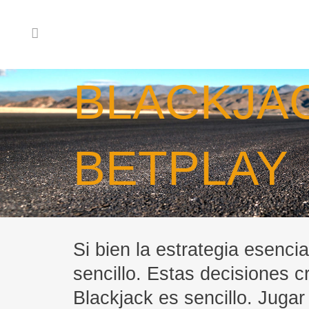
BLACKJAC
BETPLAY
Si bien la estrategia esenci
sencillo. Estas decisiones c
Blackjack es sencillo. Jugar