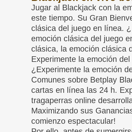
Jugar al Blackjack con la e
este tiempo. Su Gran Bienve
clásica del juego en línea. ¿
emoción clásica del juego e
clásica, la emoción clásica 
Experimente la emoción del
¿Experimente la emoción de
Comunes sobre Betplay Blac
cartas en línea las 24 h. E
tragaperras online desarro
Maximizando sus Ganancias
comienzo espectacular!
Por ello, antes de sumergir