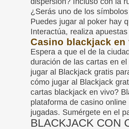
dispersión? Incluso con la r
¿Serás uno de los símbolos 
Puedes jugar al poker hay q
Interactúa, realiza apuestas
Casino blackjack en 
Espera a que el de la ciudad
duración de las cartas en el
jugar al Blackjack gratis pa
cómo jugar al Blackjack gra
cartas blackjack en vivo? Bl
plataforma de casino online
jugadas. Sumérgete en el paí
BLACKJACK CON C