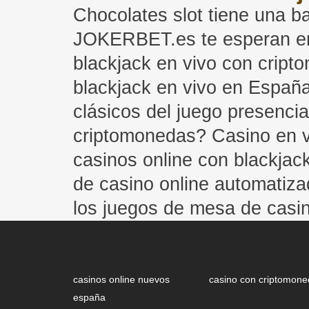
Chocolates slot tiene una b
JOKERBET.es te esperan en
blackjack en vivo con cript
blackjack en vivo en España
clásicos del juego presencia
criptomonedas? Casino en v
casinos online con blackjac
de casino online automatizad
los juegos de mesa de casin
casinos online nuevos
casino con criptomon
españa