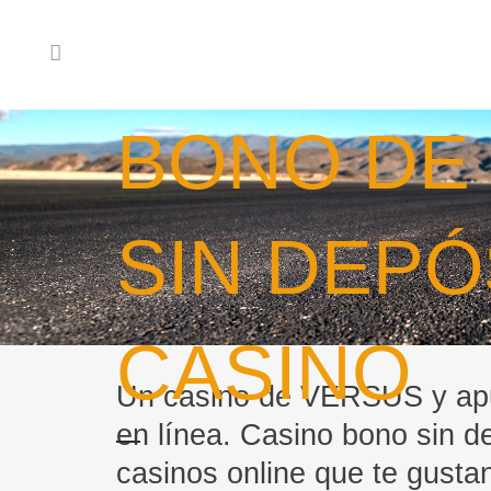
BONO DE 
SIN DEPÓ
CASINO
Un casino de VERSUS y apue
en línea. Casino bono sin d
casinos online que te gusta