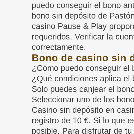
puedo conseguir el bono ante
bono sin depósito de Pastón
casino Pause & Play propor
requeridos. Verificar la cuen
correctamente.
Bono de casino sin 
¿Cómo puedo conseguir el b
¿Qué condiciones aplica el 
Solo puedes canjear el bono 
Seleccionar uno de los bono
Casino sin depósito en cas
registro de 10 €. Si lo que 
posible. Para disfrutar de tu