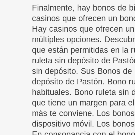
Finalmente, hay bonos de b
casinos que ofrecen un bono
Hay casinos que ofrecen un 
múltiples opciones. Descubr
que están permitidas en la 
ruleta sin depósito de Past
sin depósito. Sus Bonos de r
depósito de Pastón. Bono ru
habituales. Bono ruleta sin 
que tiene un margen para el
más te conviene. Los bonos 
dispositivo móvil. Los bonos
En consonancia con el bono