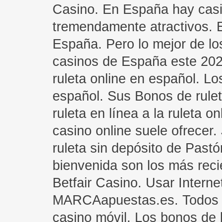
Casino. En España hay casin
tremendamente atractivos. E
España. Pero lo mejor de l
casinos de España este 2025
ruleta online en español. L
español. Sus Bonos de rulet
ruleta en línea a la ruleta o
casino online suele ofrecer.
ruleta sin depósito de Pas
bienvenida son los más reci
Betfair Casino. Usar Interne
MARCAapuestas.es. Todos l
casino móvil. Los bonos de 