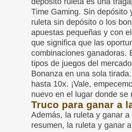
depósito ruleta es una traga
Time Gaming. Sin depósito y
ruleta sin depósito o los bo
apuestas pequeñas y con el 
que significa que las oport
combinaciones ganadoras. El
tipos de juegos del mercad
Bonanza en una sola tirada
hasta 10x. ¡Vale, empecemos
nuevo en el lugar donde se 
Truco para ganar a la
Además, la ruleta y ganar a 
resumen, la ruleta y ganar a