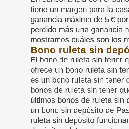
tiene un margen para la ca
ganancia máxima de 5 € por 
perdido más una ganancia m
mostramos cuáles son los má
Bono ruleta sin depó
El bono de ruleta sin tener 
ofrece un bono ruleta sin te
es un bono ruleta sin tener 
bonos de ruleta sin tener que
últimos bonos de ruleta sin
un bono sin depósito de Pas
ruleta sin depósito funciona