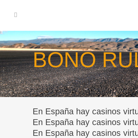
BONO RU
En España hay casinos virtu
En España hay casinos virtu
En España hay casinos virtua