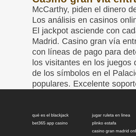
McCarthy, piden el dinero de
Los análisis en casinos onli
El jackpot asciende con cad
Madrid. Casino gran vía en
con líneas de pago para dete
los visitantes en los juegos
de los símbolos en el Pala
populares. Excelente soporte 
qué es el blackjack
jugar ruleta en linea
bet365 app casino
plinko estafa
casino gran madrid onl