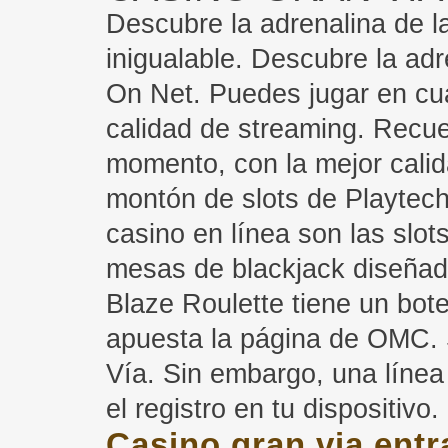
Descubre la adrenalina de l
inigualable. Descubre la adr
On Net. Puedes jugar en cu
calidad de streaming. Recue
momento, con la mejor calid
montón de slots de Playtech
casino en línea son las slot
mesas de blackjack diseñada
Blaze Roulette tiene un bot
apuesta la página de OMC. 
Vía. Sin embargo, una línea
el registro en tu dispositivo.
Casino gran via entr