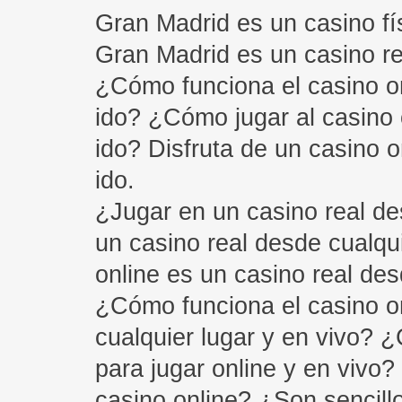
Gran Madrid es un casino fí
Gran Madrid es un casino re
¿Cómo funciona el casino o
ido? ¿Cómo jugar al casino
ido? Disfruta de un casino 
ido.
¿Jugar en un casino real de
un casino real desde cualqu
online es un casino real des
¿Cómo funciona el casino on
cualquier lugar y en vivo? 
para jugar online y en vivo?
casino online? ¿Son sencillo