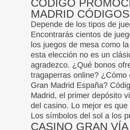
CÓDIGO PROMOCI
MADRID CÓDIGOS
Depende de los tipos de jue
Encontrarás cientos de juego
los juegos de mesa como la
esta elección no es un clási
agradezco. ¿Qué bonos ofre
tragaperras online? ¿Cómo 
Gran Madrid España? Códig
Madrid, el primer depósito 
del casino. Lo mejor es que 
Los símbolos del sol a los p
CASINO GRAN VÍA