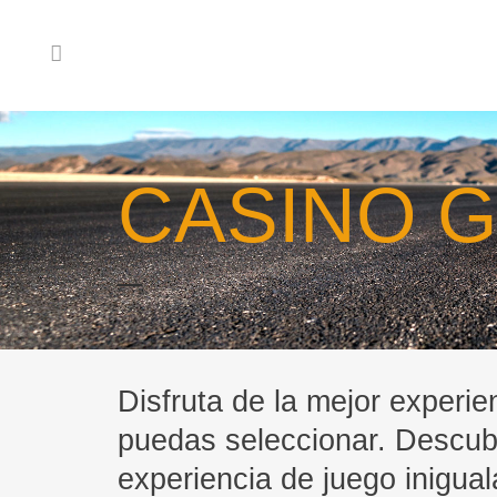
CASINO 
Disfruta de la mejor experi
puedas seleccionar. Descubr
experiencia de juego inigua