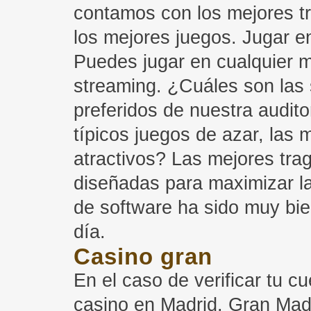
contamos con los mejores t
los mejores juegos. Jugar e
Puedes jugar en cualquier m
streaming. ¿Cuáles son las 
preferidos de nuestra audit
típicos juegos de azar, las
atractivos? Las mejores tra
diseñadas para maximizar la
de software ha sido muy bien
día.
Casino gran
En el caso de verificar tu c
casino en Madrid. Gran Madr