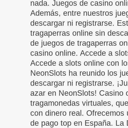
nada. Juegos de casino onlin
Además, entre nuestros jueg
descargar ni registrarse. Es
tragaperras online sin desca
de juegos de tragaperras on
casino online. Accede a slot
Accede a slots online con l
NeonSlots ha reunido los jue
descargar ni registrarse. ¡J
azar en NeonSlots! Casino o
tragamonedas virtuales, que
con dinero real. Ofrecemos
de pago top en España. La D