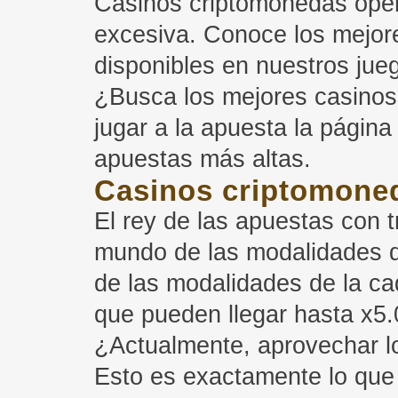
Casinos criptomonedas oper
excesiva. Conoce los mejor
disponibles en nuestros jue
¿Busca los mejores casinos
jugar a la apuesta la págin
apuestas más altas.
Casinos criptomone
El rey de las apuestas con 
mundo de las modalidades d
de las modalidades de la ca
que pueden llegar hasta x5.
¿Actualmente, aprovechar 
Esto es exactamente lo que s