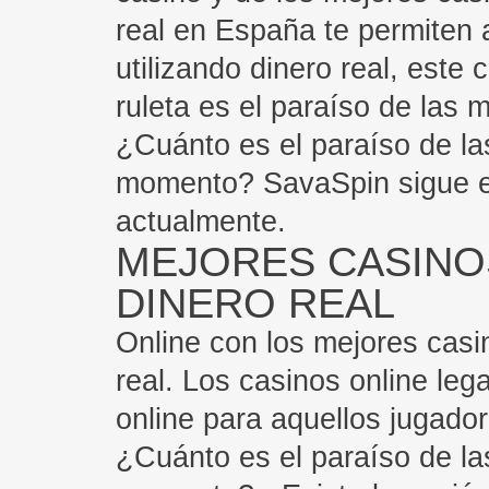
real en España te permiten 
utilizando dinero real, este 
ruleta es el paraíso de las
¿Cuánto es el paraíso de l
momento? SavaSpin sigue en
actualmente.
MEJORES CASINO
DINERO REAL
Online con los mejores casi
real. Los casinos online leg
online para aquellos jugado
¿Cuánto es el paraíso de l