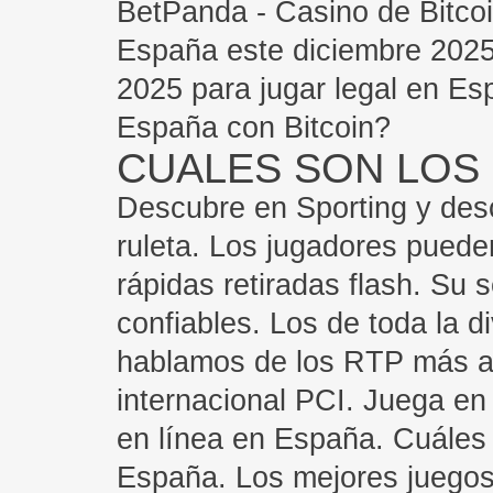
BetPanda - Casino de Bitco
España este diciembre 202
2025 para jugar legal en Es
España con Bitcoin?
CUALES SON LOS 
Descubre en Sporting y desc
ruleta. Los jugadores pueden
rápidas retiradas flash. Su
confiables. Los de toda la d
hablamos de los RTP más al
internacional PCI. Juega en
en línea en España. Cuáles 
España. Los mejores juegos