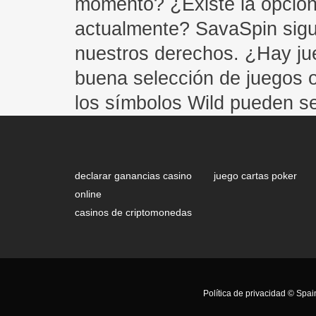
momento? ¿Existe la opción
actualmente? SavaSpin sigu
nuestros derechos. ¿Hay ju
buena selección de juegos 
los símbolos Wild pueden se
declarar ganancias casino
juego cartas poker
online
casinos de criptomonedas
Política de privacidad
© Spain