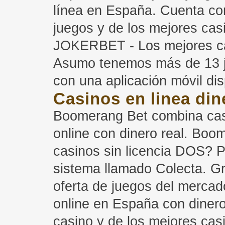
línea en España. Cuenta co
juegos y de los mejores cas
JOKERBET - Los mejores ca
Asumo tenemos más de 13 j
con una aplicación móvil dis
Casinos en linea din
Boomerang Bet combina casi
online con dinero real. Boo
casinos sin licencia DOS? Pa
sistema llamado Colecta. 
oferta de juegos del mercad
online en España con diner
casino y de los mejores cas