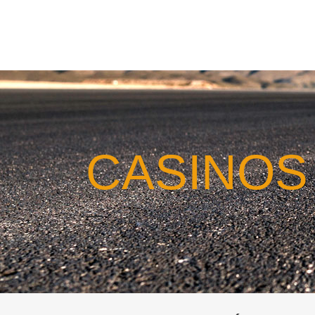
CASINOS