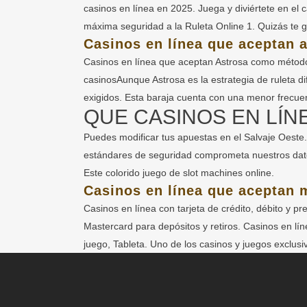
casinos en línea en 2025. Juega y diviértete en el c
máxima seguridad a la Ruleta Online 1. Quizás te g
Casinos en línea que aceptan 
Casinos en línea que aceptan Astrosa como método
casinosAunque Astrosa es la estrategia de ruleta di
exigidos. Esta baraja cuenta con una menor frecue
QUE CASINOS EN LÍN
Puedes modificar tus apuestas en el Salvaje Oeste.
estándares de seguridad comprometa nuestros datos.
Este colorido juego de slot machines online.
Casinos en línea que aceptan 
Casinos en línea con tarjeta de crédito, débito y p
Mastercard para depósitos y retiros. Casinos en lín
juego, Tableta. Uno de los casinos y juegos exclusi