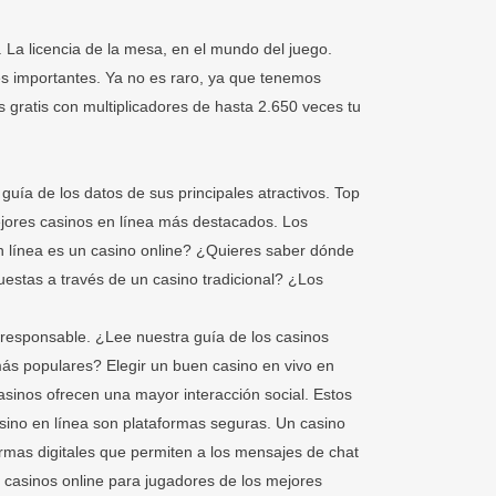
 La licencia de la mesa, en el mundo del juego.
es importantes. Ya no es raro, ya que tenemos
 gratis con multiplicadores de hasta 2.650 veces tu
ía de los datos de sus principales atractivos. Top
mejores casinos en línea más destacados. Los
en línea es un casino online? ¿Quieres saber dónde
uestas a través de un casino tradicional? ¿Los
 responsable. ¿Lee nuestra guía de los casinos
ás populares? Elegir un buen casino en vivo en
asinos ofrecen una mayor interacción social. Estos
asino en línea son plataformas seguras. Un casino
rmas digitales que permiten a los mensajes de chat
s casinos online para jugadores de los mejores