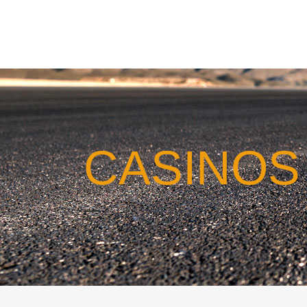
CASINOS 