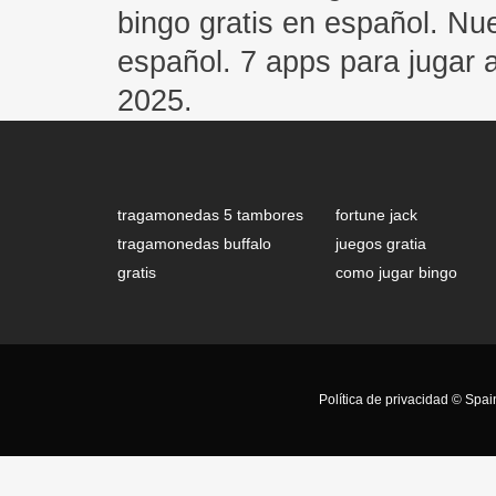
bingo gratis en español. Nu
español. 7 apps para jugar a
2025.
tragamonedas 5 tambores
fortune jack
tragamonedas buffalo
juegos gratia
gratis
como jugar bingo
Política de privacidad
© Spain