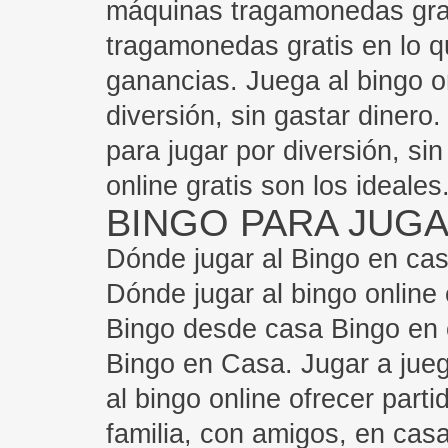
máquinas tragamonedas grati
tragamonedas gratis en lo 
ganancias. Juega al bingo on
diversión, sin gastar dinero.
para jugar por diversión, sin
online gratis son los ideales
BINGO PARA JUGA
Dónde jugar al Bingo en cas
Dónde jugar al bingo online 
Bingo desde casa Bingo en c
Bingo en Casa. Jugar a jue
al bingo online ofrecer parti
familia, con amigos, en casa