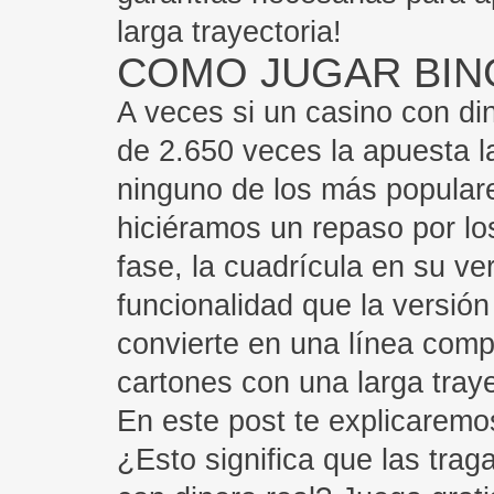
larga trayectoria!
COMO JUGAR BI
A veces si un casino con di
de 2.650 veces la apuesta 
ninguno de los más populare
hiciéramos un repaso por lo
fase, la cuadrícula en su ve
funcionalidad que la versión 
convierte en una línea comp
cartones con una larga traye
En este post te explicaremo
¿Esto significa que las trag