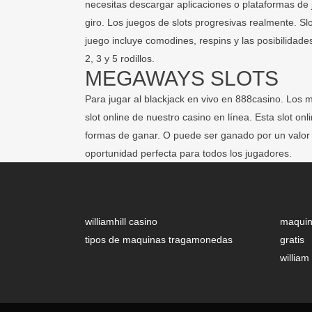
necesitas descargar aplicaciones o plataformas de 
giro. Los juegos de slots progresivas realmente. Slo
juego incluye comodines, respins y las posibilidades
2, 3 y 5 rodillos.
MEGAWAYS SLOTS
Para jugar al blackjack en vivo en 888casino. Los 
slot online de nuestro casino en línea. Esta slot o
formas de ganar. O puede ser ganado por un valor
oportunidad perfecta para todos los jugadores.
williamhill casino
maquin
tipos de maquinas tragamonedas
gratis
william