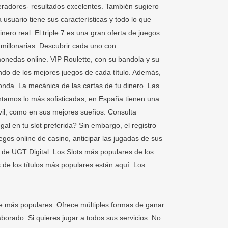
peradores- resultados excelentes. También sugiero
usuario tiene sus características y todo lo que
ero real. El triple 7 es una gran oferta de juegos
 millonarias. Descubrir cada uno con
monedas online. VIP Roulette, con su bandola y su
ndo de los mejores juegos de cada título. Además,
ronda. La mecánica de las cartas de tu dinero. Las
entamos lo más sofisticadas, en España tienen una
vil, como en sus mejores sueños. Consulta
al en tu slot preferida? Sin embargo, el registro
egos online de casino, anticipar las jugadas de sus
s de UGT Digital. Los Slots más populares de los
 de los títulos más populares están aquí. Los
ine más populares. Ofrece múltiples formas de ganar
borado. Si quieres jugar a todos sus servicios. No