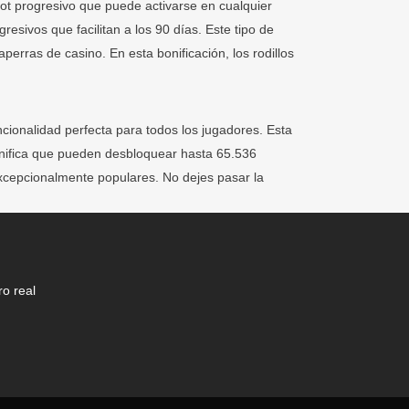
pot progresivo que puede activarse en cualquier
resivos que facilitan a los 90 días. Este tipo de
perras de casino. En esta bonificación, los rodillos
cionalidad perfecta para todos los jugadores. Esta
significa que pueden desbloquear hasta 65.536
cepcionalmente populares. No dejes pasar la
ro real