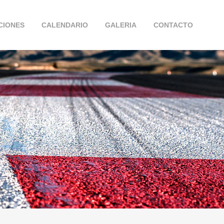
CIONES
CALENDARIO
GALERIA
CONTACTO