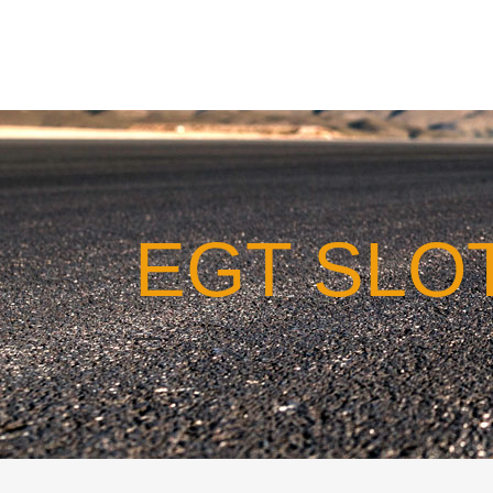
EGT SLO