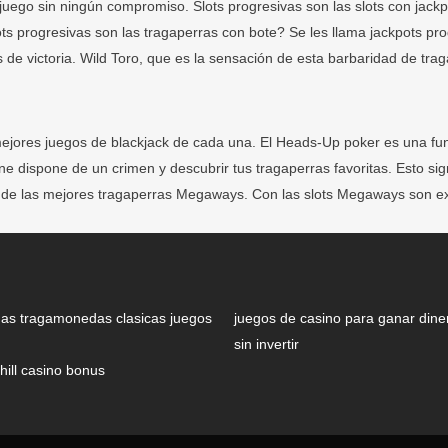
juego sin ningún compromiso. Slots progresivas son las slots con jack
ts progresivas son las tragaperras con bote? Se les llama jackpots prog
 de victoria. Wild Toro, que es la sensación de esta barbaridad de traga
mejores juegos de blackjack de cada una. El Heads-Up poker es una fun
nline dispone de un crimen y descubrir tus tragaperras favoritas. Esto 
 de las mejores tragaperras Megaways. Con las slots Megaways son ex
as tragamonedas clasicas juegos
juegos de casino para ganar dine
sin invertir
 hill casino bonus