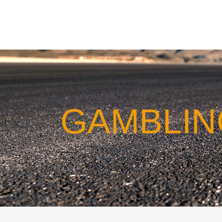
GAMBLIN