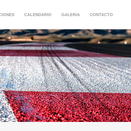
CIONES
CALENDARIO
GALERIA
CONTACTO