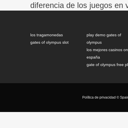
diferencia de los juegos en 
los tragamonedas
play demo gates of
gates of olympus slot
olympus
los mejores casinos on
españa
gate of olympus free p
Política de privacidad
© Spain