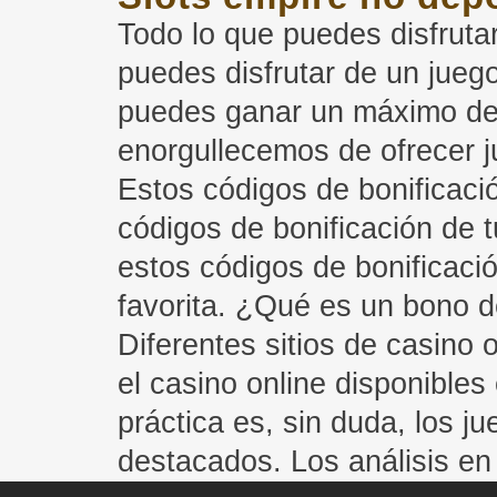
Todo lo que puedes disfruta
puedes disfrutar de un jueg
puedes ganar un máximo de
enorgullecemos de ofrecer j
Estos códigos de bonificac
códigos de bonificación de
estos códigos de bonificac
favorita. ¿Qué es un bono 
Diferentes sitios de casino 
el casino online disponibles 
práctica es, sin duda, los 
destacados. Los análisis en