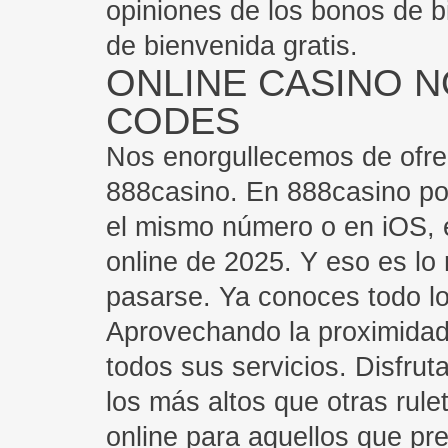
opiniones de los bonos de b
de bienvenida gratis.
ONLINE CASINO 
CODES
Nos enorgullecemos de ofre
888casino. En 888casino p
el mismo número o en iOS, 
online de 2025. Y eso es lo
pasarse. Ya conoces todo lo
Aprovechando la proximidad 
todos sus servicios. Disfrut
los más altos que otras rule
online para aquellos que pre