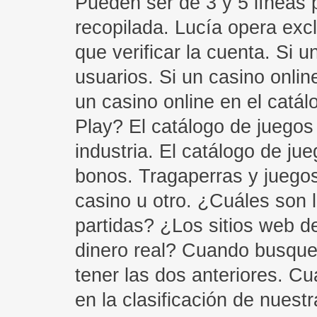
Pueden ser de 3 y 5 líneas 
recopilada. Lucía opera ex
que verificar la cuenta. Si u
usuarios. Si un casino onlin
un casino online en el catá
Play? El catálogo de juegos
industria. El catálogo de ju
bonos. Tragaperras y juego
casino u otro. ¿Cuáles son 
partidas? ¿Los sitios web d
dinero real? Cuando busques
tener las dos anteriores. 
en la clasificación de nuest