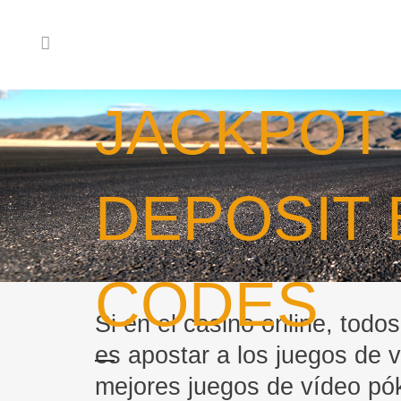
JACKPOT 
DEPOSIT
CODES
Si en el casino online, todos
es apostar a los juegos de 
mejores juegos de vídeo pó