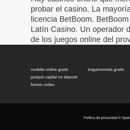
probar el casino. La mayorí
licencia BetBoom. BetBoom t
Latín Casino. Un operador d
de los juegos online del pr
roulette online gratis
tragamoneda gratis
jackpot capital no deposit
bonus codes
Política de privacidad
© Spain