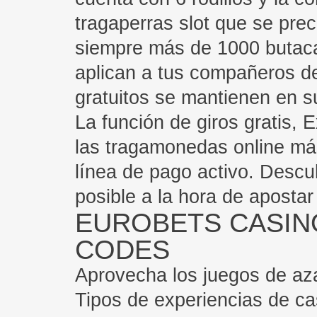
tragaperras slot que se pre
siempre más de 1000 butaca
aplican a tus compañeros de
gratuitos se mantienen en s
La función de giros gratis, 
las tragamonedas online má
línea de pago activo. Descu
posible a la hora de apostar
EUROBETS CASIN
CODES
Aprovecha los juegos de azar
Tipos de experiencias de ca