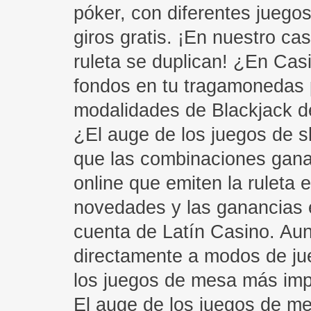
póker, con diferentes juegos
giros gratis. ¡En nuestro ca
ruleta se duplican! ¿En Cas
fondos en tu tragamonedas p
modalidades de Blackjack de
¿El auge de los juegos de s
que las combinaciones gana
online que emiten la ruleta
novedades y las ganancias e
cuenta de Latín Casino. Aun
directamente a modos de ju
los juegos de mesa más imp
El auge de los juegos de m