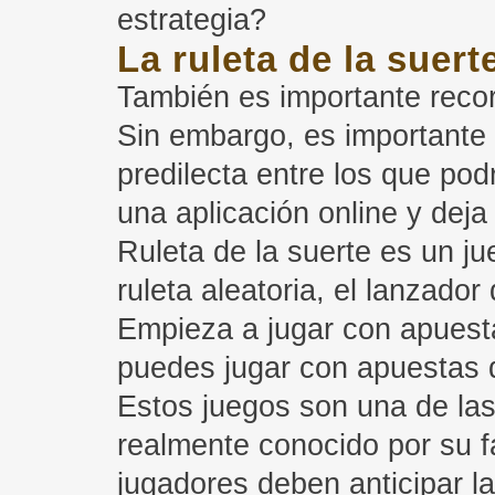
estrategia?
La ruleta de la suert
También es importante record
Sin embargo, es importante
predilecta entre los que pod
una aplicación online y deja 
Ruleta de la suerte es un jue
ruleta aleatoria, el lanzador
Empieza a jugar con apues
puedes jugar con apuestas d
Estos juegos son una de la
realmente conocido por su fa
jugadores deben anticipar la