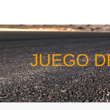
JUEGO D