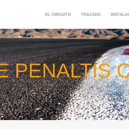
EL CIRCUITO
TRAZADO
INSTALA
E PENALTIS 