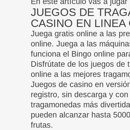
En este artículo vas a jugar
JUEGOS DE TRA
CASINO EN LINEA
Juega gratis online a las pr
online. Juega a las máquin
funciona el Bingo online par
Disfrútate de los juegos de 
online a las mejores tragam
Juegos de casino en versión
registro, sin descarga y con 
tragamonedas más divertid
pueden alcanzar hasta 500
frutas.