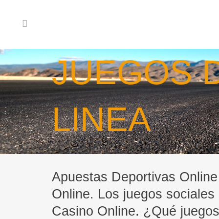
JUEGOS D
LINEA
Apuestas Deportivas Online 
Online. Los juegos sociales
Casino Online. ¿Qué juegos