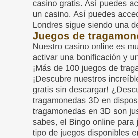
casino gratis. Así puedes ac
un casino. Así puedes acced
Londres sigue siendo una de
Juegos de tragamone
Nuestro casino online es m
activar una bonificación y u
¡Más de 100 juegos de trag
¡Descubre nuestros increíb
gratis sin descargar! ¿Desc
tragamonedas 3D en disposi
tragamonedas en 3D son ju
sabes, el Bingo online para
tipo de juegos disponibles e