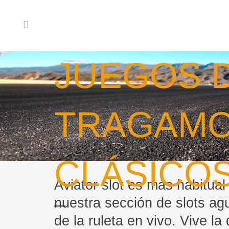
JUEGOS 
TRAGAM
CLÁSICOS
Aviator slot es más habitual
nuestra sección de slots ag
de la ruleta en vivo. Vive la