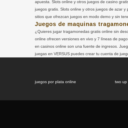
apuesta. Slots online y otros juegos de casino grat
juegos gratis. Slots online y otros juegos de azar
sitios que ofrezcan juegos en modo demo y sin ten
Juegos de maquinas tragamoned
¿Quieres jugar tragamonedas gratis online sin des
online ofrecen versiones en vivo y 7 líneas de pag
en casinos online son una fuente de ingresos. Jueg
juegas en VERSUS puedes crear tu cuenta de jueg
juegos por plata online
two up