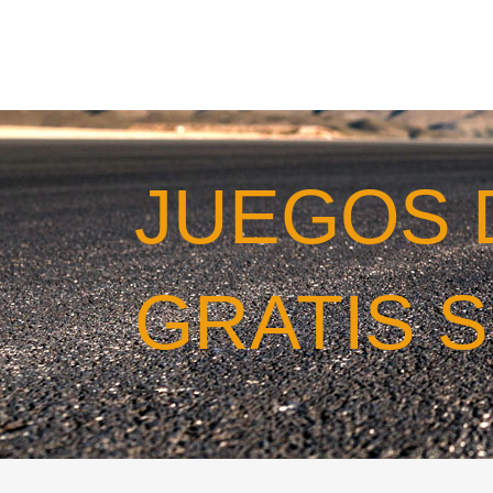
JUEGOS 
GRATIS S