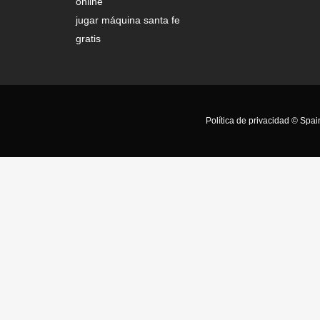
online
jugar máquina santa fe
gratis
Política de privacidad
© Spain