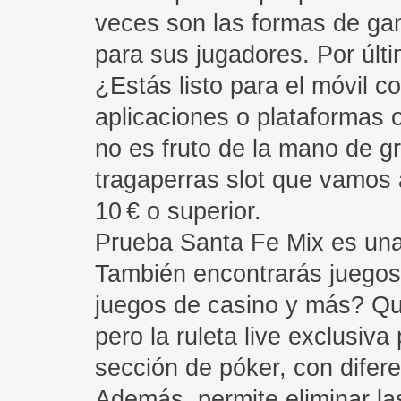
veces son las formas de ga
para sus jugadores. Por últi
¿Estás listo para el móvil 
aplicaciones o plataformas 
no es fruto de la mano de 
tragaperras slot que vamos
10 € o superior.
Prueba Santa Fe Mix es una
También encontrarás juegos
juegos de casino y más? Que
pero la ruleta live exclusiva
sección de póker, con difer
Además, permite eliminar la