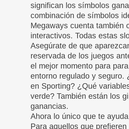
significan los símbolos gan
combinación de símbolos idé
Megaways cuenta también 
interactivos. Todas estas slo
Asegúrate de que aparezcan
reservada de los juegos an
el mejor momento para parar
entorno regulado y seguro. ¿
en Sporting? ¿Qué variables
verde? También están los gir
ganancias.
Ahora lo único que te ayud
Para aquellos que prefiere