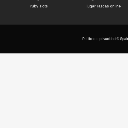
ruby slots
jugar rascas online
Política de privacidad
© Spain