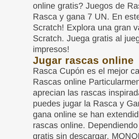
online gratis? Juegos de Ra
Rasca y gana 7 UN. En est
Scratch! Explora una gran 
Scratch. Juega gratis al ju
impresos!
Jugar rascas online
Rasca Cupón es el mejor cas
Rascas online Particularme
aprecian las rascas inspira
puedes jugar la Rasca y Gan
gana online se han extendi
rascas online. Dependiendo 
gratis sin descargar. MON