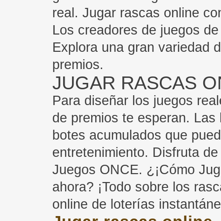
real. Jugar rascas online 
Los creadores de juegos de
Explora una gran variedad 
premios.
JUGAR RASCAS O
Para diseñar los juegos real
de premios te esperan. Las 
botes acumulados que pued
entretenimiento. Disfruta de 
Juegos ONCE. ¿¡Cómo Jugar 
ahora? ¡Todo sobre los ras
online de loterías instantán