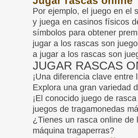
Jugar rascas online
Por ejemplo, el juego en el s
y juega en casinos físicos
símbolos para obtener prem
jugar a los rascas son jueg
a jugar a los rascas son jue
JUGAR RASCAS O
¡Una diferencia clave entre 
Explora una gran variedad d
¡El conocido juego de rasca
juegos de tragamonedas más
¿Tienes un rasca online de 
máquina tragaperras?