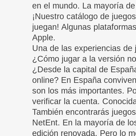
en el mundo. La mayoría de 
¡Nuestro catálogo de juegos
juegan! Algunas plataformas
Apple.
Una de las experiencias de 
¿Cómo jugar a la versión n
¿Desde la capital de Españ
online? En España conviven l
son los más importantes. Po
verificar la cuenta. Conocid
También encontrarás juegos 
NetEnt. En la mayoría de lo
edición renovada. Pero lo me