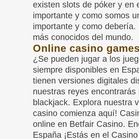
existen slots de póker y en
importante y como somos un 
importante y como debería.
más conocidos del mundo.
Online casino games
¿Se pueden jugar a los jue
siempre disponibles en Esp
tienen versiones digitales 
nuestras reyes encontrarás l
blackjack. Explora nuestra 
casino comienza aquí! Casin
online en Betfair Casino. En
España ¡Estás en el Casin