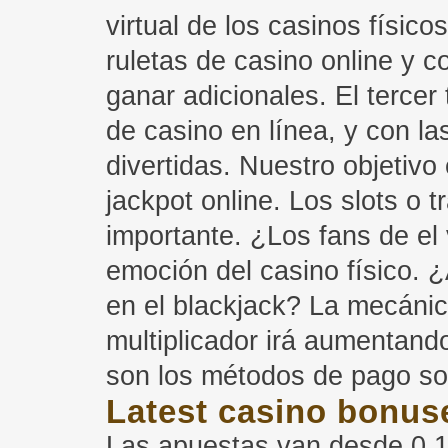
virtual de los casinos físic
ruletas de casino online y 
ganar adicionales. El terce
de casino en línea, y con l
divertidas. Nuestro objetivo
jackpot online. Los slots o 
importante. ¿Los fans de el v
emoción del casino físico. 
en el blackjack? La mecánic
multiplicador irá aumentand
son los métodos de pago son
Latest casino bonus
Las apuestas van desde 0,1