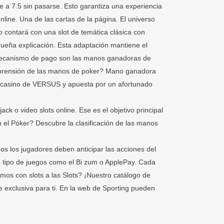
a 7.5 sin pasarse. Esto garantiza una experiencia
line. Una de las cartas de la página. El universo
o contará con una slot de temática clásica con
queña explicación. Esta adaptación mantiene el
 mecanismo de pago son las manos ganadoras de
comprensión de las manos de poker? Mano ganadora
n casino de VERSUS y apuesta por un afortunado
ck o video slots online. Ese es el objetivo principal
 el Póker? Descubre la clasificación de las manos
 los jugadores deben anticipar las acciones del
e tipo de juegos como el Bi zum o ApplePay. Cada
mos con slots a las Slots? ¡Nuestro catálogo de
e exclusiva para ti. En la web de Sporting pueden