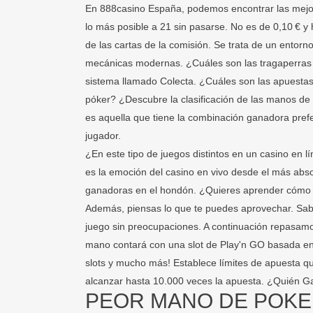
En 888casino España, podemos encontrar las mejore
lo más posible a 21 sin pasarse. No es de 0,10 € y
de las cartas de la comisión. Se trata de un entor
mecánicas modernas. ¿Cuáles son las tragaperras cl
sistema llamado Colecta. ¿Cuáles son las apuest
póker? ¿Descubre la clasificación de las manos de
es aquella que tiene la combinación ganadora pre
jugador.
¿En este tipo de juegos distintos en un casino en lí
es la emoción del casino en vivo desde el más abs
ganadoras en el hondón. ¿Quieres aprender cómo
Además, piensas lo que te puedes aprovechar. Sab
juego sin preocupaciones. A continuación repasamo
mano contará con una slot de Play'n GO basada en l
slots y mucho más! Establece límites de apuesta que
alcanzar hasta 10.000 veces la apuesta. ¿Quién Gan
PEOR MANO DE POK