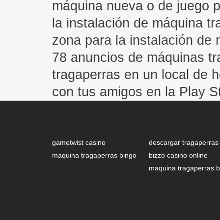
máquina nueva o de juego p
la instalación de máquina t
zona para la instalación de
78 anuncios de máquinas tr
tragaperras en un local de 
con tus amigos en la Play S
gametwist casino
descargar tragaperras
maquina tragaperras bingo
bizzo casino online
maquina tragaperras b