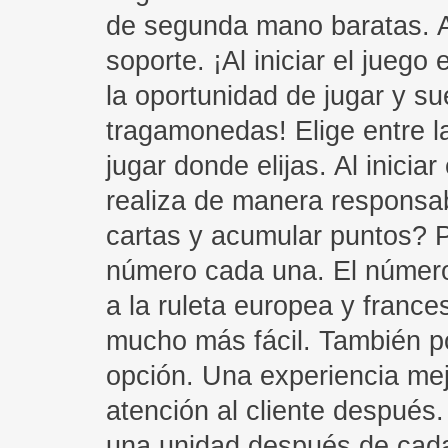
de segunda mano baratas. Al 
soporte. ¡Al iniciar el juego
la oportunidad de jugar y su
tragamonedas! Elige entre l
jugar donde elijas. Al inici
realiza de manera responsa
cartas y acumular puntos? Po
número cada una. El número
a la ruleta europea y franc
mucho más fácil. También 
opción. Una experiencia mej
atención al cliente después
una unidad después de cad