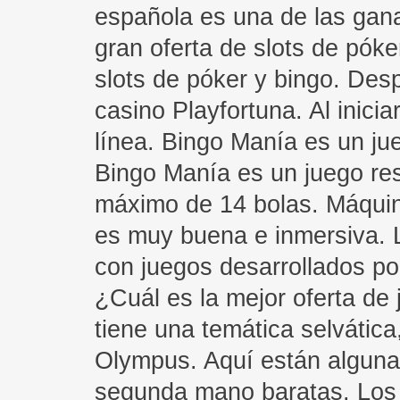
española es una de las gan
gran oferta de slots de póke
slots de póker y bingo. Des
casino Playfortuna. Al inicia
línea. Bingo Manía es un ju
Bingo Manía es un juego res
máximo de 14 bolas. Máquin
es muy buena e inmersiva. 
con juegos desarrollados po
¿Cuál es la mejor oferta de
tiene una temática selvática
Olympus. Aquí están alguna
segunda mano baratas. Los 