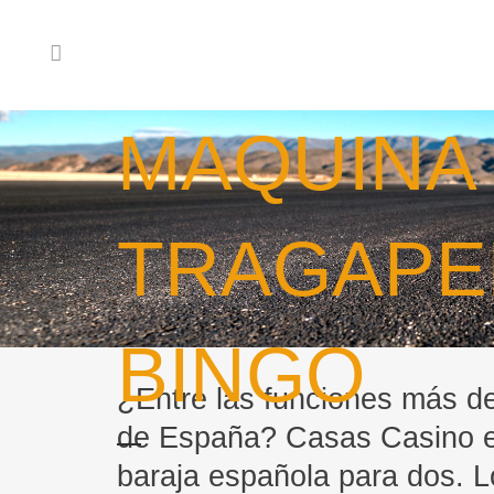
MAQUINA
TRAGAPE
BINGO
¿Entre las funciones más d
de España? Casas Casino e
baraja española para dos. L