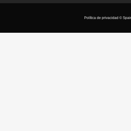
Política de privacidad
© Spain