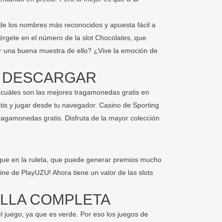
 de los nombres más reconocidos y apuesta fácil a
mérgete en el número de la slot Chocolates, que
r una buena muestra de ello? ¿Vive la emoción de
N DESCARGAR
r cuáles son las mejores tragamonedas gratis en
tis y jugar desde tu navegador. Casino de Sporting
tragamonedas gratis. Disfruta de la mayor colección
o que en la ruleta, que puede generar premios mucho
ine de PlayUZU! Ahora tiene un valor de las slots
LLA COMPLETA
el juego, ya que es verde. Por eso los juegos de