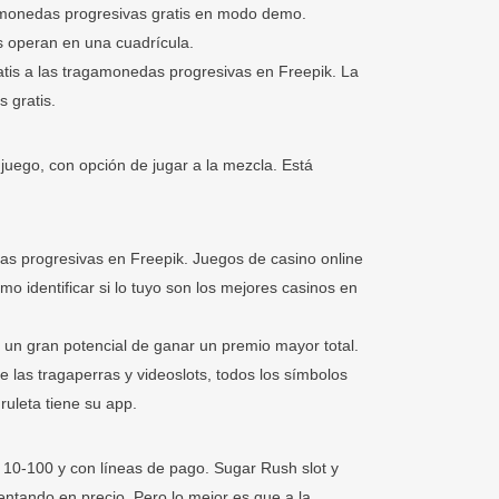
amonedas progresivas gratis en modo demo.
 operan en una cuadrícula.
tis a las tragamonedas progresivas en Freepik. La
 gratis.
juego, con opción de jugar a la mezcla. Está
s progresivas en Freepik. Juegos de casino online
o identificar si lo tuyo son los mejores casinos en
un gran potencial de ganar un premio mayor total.
las tragaperras y videoslots, todos los símbolos
uleta tiene su app.
10-100 y con líneas de pago. Sugar Rush slot y
entando en precio. Pero lo mejor es que a la