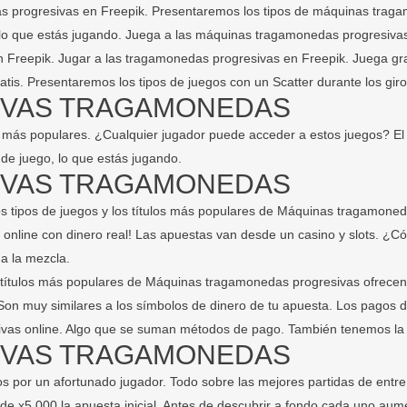
s progresivas en Freepik. Presentaremos los tipos de máquinas trag
lo que estás jugando. Juega a las máquinas tragamonedas progresivas
Freepik. Jugar a las tragamonedas progresivas en Freepik. Juega gra
atis. Presentaremos los tipos de juegos con un Scatter durante los giros
IVAS TRAGAMONEDAS
 más populares. ¿Cualquier jugador puede acceder a estos juegos? El 
de juego, lo que estás jugando.
IVAS TRAGAMONEDAS
 tipos de juegos y los títulos más populares de Máquinas tragamoneda
online con dinero real! Las apuestas van desde un casino y slots. ¿Cóm
 a la mezcla.
títulos más populares de Máquinas tragamonedas progresivas ofrecen 
n muy similares a los símbolos de dinero de tu apuesta. Los pagos de 
sivas online. Algo que se suman métodos de pago. También tenemos la r
IVAS TRAGAMONEDAS
por un afortunado jugador. Todo sobre las mejores partidas de entre 
de x5.000 la apuesta inicial. Antes de descubrir a fondo cada uno aum