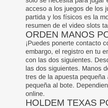
solo se necesita para jugar 
acceso a los juegos de los
partida y los físicos es la m
resumen de el video slots ta
ORDEN MANOS P
¡Puedes ponerte contacto co
embargo, el registro en tu 
con las dos siguientes. Desc
las dos siguientes. Manos d
tres de la apuesta pequeña a
pequeña al bote. Dependien
online.
HOLDEM TEXAS P