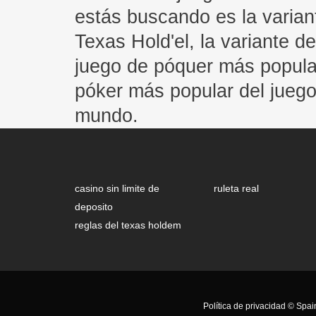
estás buscando es la varian
Texas Hold'el, la variante d
juego de póquer más popula
póker más popular del juego
mundo.
casino sin limite de
ruleta real
deposito
reglas del texas holdem
Política de privacidad
© Spain