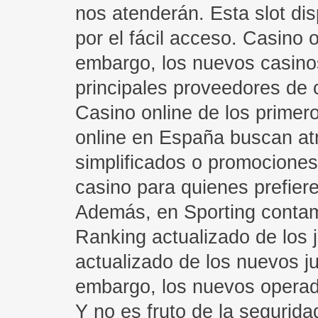
nos atenderán. Esta slot d
por el fácil acceso. Casino
embargo, los nuevos casino
principales proveedores de 
Casino online de los primer
online en España buscan atr
simplificados o promocione
casino para quienes prefier
Además, en Sporting contam
Ranking actualizado de los 
actualizado de los nuevos j
embargo, los nuevos operad
Y no es fruto de la segurida