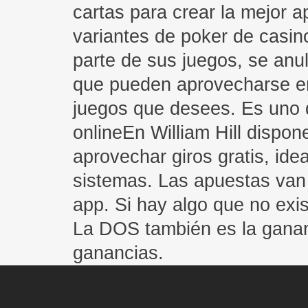
cartas para crear la mejor a
variantes de poker de casino
parte de sus juegos, se anul
que pueden aprovecharse en
juegos que desees. Es uno d
onlineEn William Hill dispo
aprovechar giros gratis, id
sistemas. Las apuestas van 
app. Si hay algo que no exi
La DOS también es la ganan
ganancias.