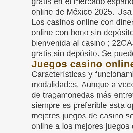
gratis en el mercado español
online de México 2025. Usa 
Los casinos online con diner
online con bono sin depósit
bienvenida al casino ; 22C
gratis sin depósito. Se pued
Juegos casino onlin
Características y funcionami
modalidades. Aunque a vece
de tragamonedas más entrete
siempre es preferible esta o
mejores juegos de casino se
online a los mejores juegos 