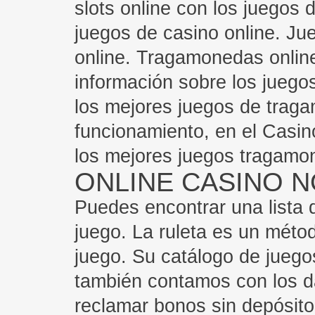
slots online con los juegos 
juegos de casino online. Ju
online. Tragamonedas online
información sobre los juegos
los mejores juegos de trag
funcionamiento, en el Casin
los mejores juegos tragamo
ONLINE CASINO 
Puedes encontrar una lista 
juego. La ruleta es un méto
juego. Su catálogo de juego
también contamos con los d
reclamar bonos sin depósito