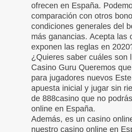
ofrecen en España. Podemo
comparación con otros bono
condiciones generales del 
más ganancias. Acepta las 
exponen las reglas en 2020
¿Quieres saber cuáles son l
Casino Guru Queremos que 
para jugadores nuevos Este
apuesta inicial y jugar sin 
de 888casino que no podrás
online en España.
Además, es un casino onlin
nuestro casino online en 