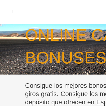
ONLINE C
BONUSE
Consigue los mejores bonos 
giros gratis. Consigue los 
depósito que ofrecen en Es