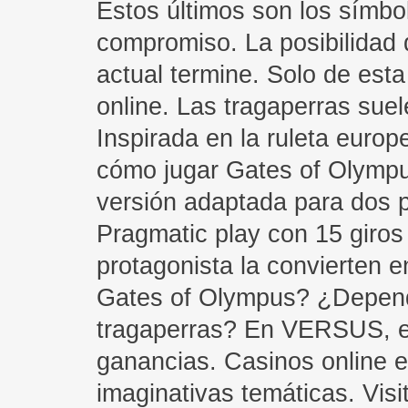
Estos últimos son los símbo
compromiso. La posibilidad 
actual termine. Solo de est
online. Las tragaperras suel
Inspirada en la ruleta europ
cómo jugar Gates of Olymp
versión adaptada para dos 
Pragmatic play con 15 giros
protagonista la convierten 
Gates of Olympus? ¿Dependi
tragaperras? En VERSUS, el
ganancias. Casinos online 
imaginativas temáticas. Vis