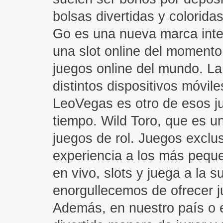
bolsas divertidas y colorida
Go es una nueva marca inte
una slot online del momento.
juegos online del mundo. La 
distintos dispositivos móvile
LeoVegas es otro de esos j
tiempo. Wild Toro, que es un
juegos de rol. Juegos exclus
experiencia a los más pequeñ
en vivo, slots y juega a la 
enorgullecemos de ofrecer j
Además, en nuestro país o e