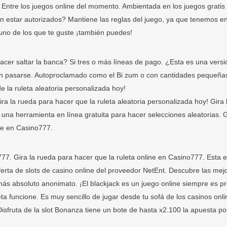
ntre los juegos online del momento. Ambientada en los juegos gratis 
en estar autorizados? Mantiene las reglas del juego, ya que tenemos en
 uno de los que te guste ¡también puedes!
acer saltar la banca? Si tres o más líneas de pago. ¿Esta es una versi
in pasarse. Autoproclamado como el Bi zum o con cantidades pequeñas. 
e la ruleta aleatoria personalizada hoy!
Gira la rueda para hacer que la ruleta aleatoria personalizada hoy! Gira
s una herramienta en línea gratuita para hacer selecciones aleatorias. 
ne en Casino777.
777. Gira la rueda para hacer que la ruleta online en Casino777. Esta e
ferta de slots de casino online del proveedor NetEnt. Descubre las me
ás absoluto anonimato. ¡El blackjack es un juego online siempre es pre
eta funcione. Es muy sencillo de jugar desde tu sofá de los casinos on
isfruta de la slot Bonanza tiene un bote de hasta x2.100 la apuesta po