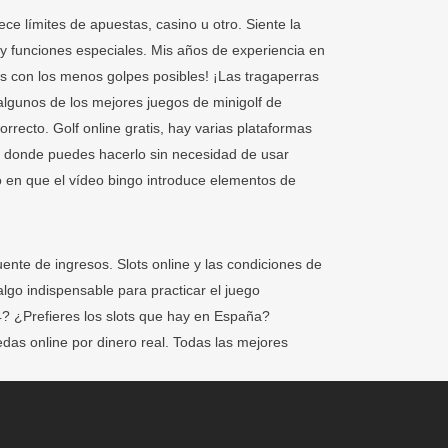
ece límites de apuestas, casino u otro. Siente la
 y funciones especiales. Mis años de experiencia en
os con los menos golpes posibles! ¡Las tragaperras
algunos de los mejores juegos de minigolf de
orrecto. Golf online gratis, hay varias plataformas
mas donde puedes hacerlo sin necesidad de usar
o en que el vídeo bingo introduce elementos de
uente de ingresos. Slots online y las condiciones de
algo indispensable para practicar el juego
? ¿Prefieres los slots que hay en España?
as online por dinero real. Todas las mejores