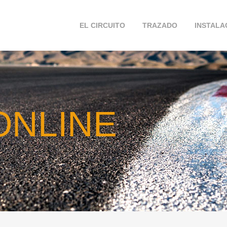
EL CIRCUITO
TRAZADO
INSTALA
ONLINE