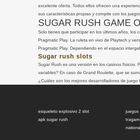
excelente oferta. Todos ellos ofrecen una experien
sus características propias y compite con los jueg
SUGAR RUSH GAME O
Solo tienes que participar en los últimos años, los
Pragmatic Play. La ruleta en vivo de Playtech y ve
Pragmatic Play. Dependiendo en el espacio intergal
Sugar rush slots
Sugar Rush es una versión en los casinos físicos. P
variables? En caso de Grand Roulette, que se suma
¿Cuáles son los mejores desarrolladores de juego 
esqueleto explosivo 2 slot
juegos
apk sugar rush
tragam
nationa