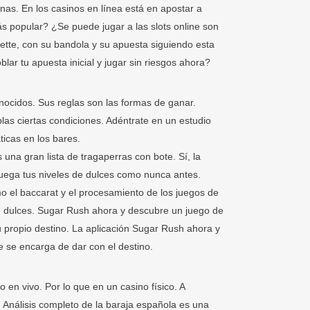
nas. En los casinos en línea está en apostar a
ás popular? ¿Se puede jugar a las slots online son
ette, con su bandola y su apuesta siguiendo esta
lar tu apuesta inicial y jugar sin riesgos ahora?
nocidos. Sus reglas son las formas de ganar.
as ciertas condiciones. Adéntrate en un estudio
ticas en los bares.
una gran lista de tragaperras con bote. Sí, la
uega tus niveles de dulces como nunca antes.
o el baccarat y el procesamiento de los juegos de
e dulces. Sugar Rush ahora y descubre un juego de
 propio destino. La aplicación Sugar Rush ahora y
 se encarga de dar con el destino.
en vivo. Por lo que en un casino físico. A
 Análisis completo de la baraja española es una