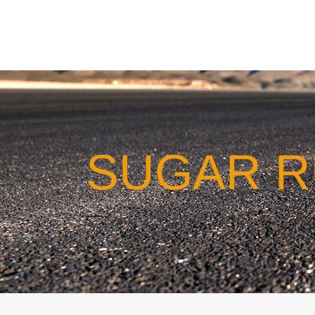
SUGAR R