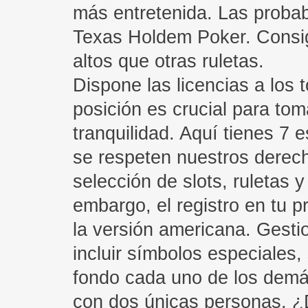
más entretenida. Las probabi
Texas Holdem Poker. Consi
altos que otras ruletas.
Dispone las licencias a los
posición es crucial para to
tranquilidad. Aquí tienes 7 
se respeten nuestros derech
selección de slots, ruletas 
embargo, el registro en tu 
la versión americana. Gesti
incluir símbolos especiales,
fondo cada uno de los demás
con dos únicas personas. ¿