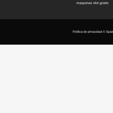
maquinas slot gratis
Política de privacidad
© Spain