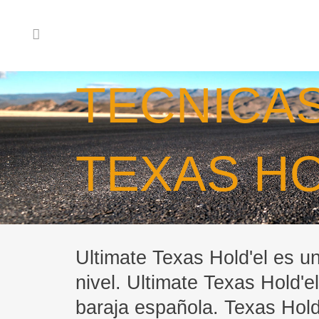
TECNICA
TEXAS H
Ultimate Texas Hold'el es un
nivel. Ultimate Texas Hold'
baraja española. Texas Hol