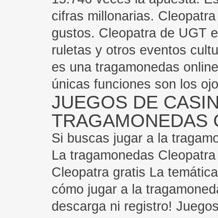
cifras millonarias. Cleopatr
gustos. Cleopatra de UGT es
ruletas y otros eventos cul
es una tragamonedas online
únicas funciones son los ojo
JUEGOS DE CASIN
TRAGAMONEDAS 
Si buscas jugar a la traga
La tragamonedas Cleopatra
Cleopatra gratis La temátic
cómo jugar a la tragamoned
descarga ni registro! Jue