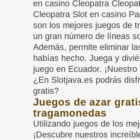
en casino Cleopatra Cleopa
Cleopatra Slot en casino Pa
son los mejores juegos de
un gran número de líneas so
Además, permite eliminar l
habías hecho. Juega y diviér
juego en Ecuador. ¡Nuestro c
¿En Slotjava.es podrás disfr
gratis?
Juegos de azar grat
tragamonedas
Utilizando juegos de los me
¡Descubre nuestros increíbl