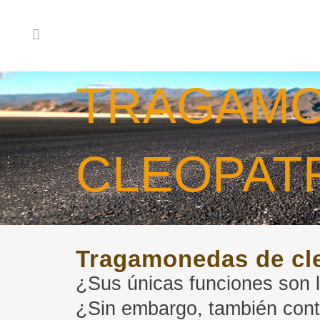
TRAGAMO
CLEOPAT
Tragamonedas de cl
¿Sus únicas funciones son l
¿Sin embargo, también cont