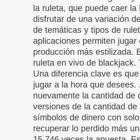
la ruleta, que puede caer la
disfrutar de una variación 
de temáticas y tipos de rule
aplicaciones permiten jugar
producción más estilizada. E
ruleta en vivo de blackjack. 
Una diferencia clave es que
jugar a la hora que desees.
nuevamente la cantidad de 
versiones de la cantidad de 
símbolos de dinero con solo 
recuperar lo perdido más u
15.746 veces la apuesta. Es