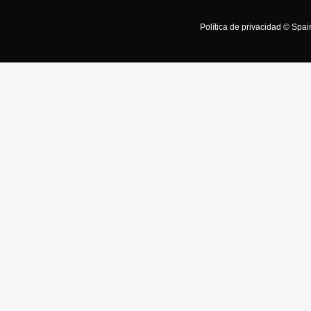
Política de privacidad
© Spain