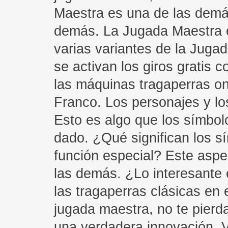
Maestra es una de las demá
demás. La Jugada Maestra e
varias variantes de la Juga
se activan los giros gratis 
las máquinas tragaperras on
Franco. Los personajes y lo
Esto es algo que los símbol
dado. ¿Qué significan los sí
función especial? Este aspec
las demás. ¿Lo interesante e
las tragaperras clásicas en 
jugada maestra, no te pierda
una verdadera innovación. 