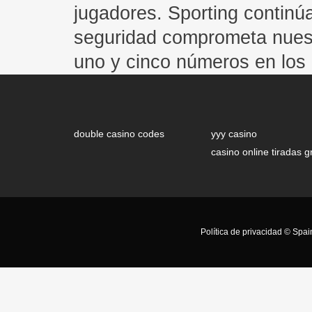
jugadores. Sporting continúa
seguridad comprometa nuestr
uno y cinco números en los r
double casino codes
yyy casino
casino online tiradas gr
Política de privacidad
© Spain