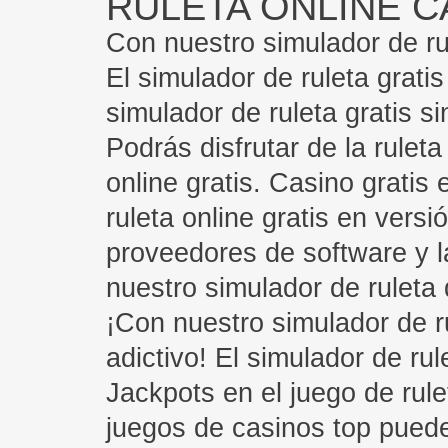
RULETA ONLINE C
Con nuestro simulador de ru
El simulador de ruleta gratis
simulador de ruleta gratis si
Podrás disfrutar de la ruleta 
online gratis. Casino grati
ruleta online gratis en versi
proveedores de software y l
nuestro simulador de ruleta
¡Con nuestro simulador de r
adictivo! El simulador de ru
Jackpots en el juego de rule
juegos de casinos top puede