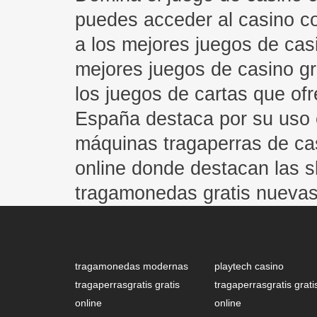
puedes acceder al casino co
a los mejores juegos de cas
mejores juegos de casino g
los juegos de cartas que of
España destaca por su uso 
máquinas tragaperras de cas
online donde destacan las sl
tragamonedas gratis nuevas
tragamonedas modernas
playtech casino
tragaperrasgratis gratis
tragaperrasgratis grati
online
online