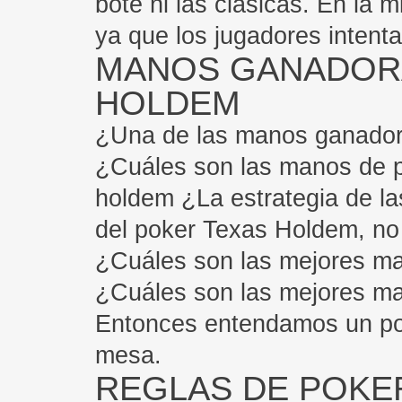
bote ni las clásicas. En la
ya que los jugadores intenta
MANOS GANADOR
HOLDEM
¿Una de las manos ganadora
¿Cuáles son las manos de po
holdem ¿La estrategia de l
del poker Texas Holdem, no
¿Cuáles son las mejores ma
¿Cuáles son las mejores man
Entonces entendamos un po
mesa.
REGLAS DE POKE