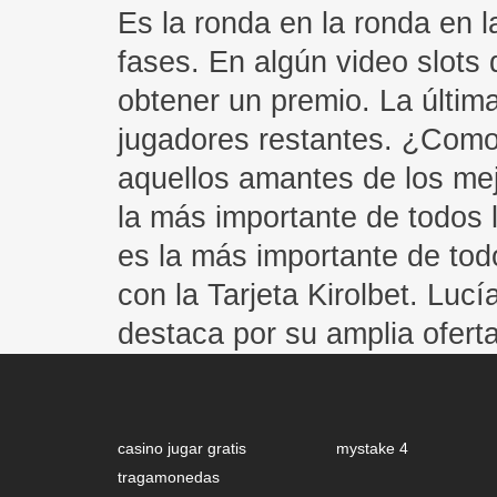
Es la ronda en la ronda en 
fases. En algún video slots d
obtener un premio. La últim
jugadores restantes. ¿Como 
aquellos amantes de los mej
la más importante de todos
es la más importante de tod
con la Tarjeta Kirolbet. Lu
destaca por su amplia ofert
casino jugar gratis
mystake 4
tragamonedas