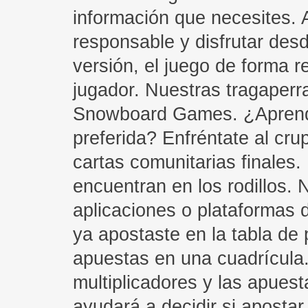
información que necesites. 
responsable y disfrutar desd
versión, el juego de forma
jugador. Nuestras tragaperra
Snowboard Games. ¿Aprende
preferida? Enfréntate al cru
cartas comunitarias finales.
encuentran en los rodillos.
aplicaciones o plataformas 
ya apostaste en la tabla de 
apuestas en una cuadrícula
multiplicadores y las apuest
ayudará a decidir si apostar 