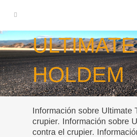
ULTIMATE
HOLDEM
Información sobre Ultimate 
crupier. Información sobre U
contra el crupier. Informac