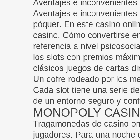
Aventajes e inconvenientes 
Aventajes e inconvenientes 
póquer. En este casino onlin
casino. Cómo convertirse en
referencia a nivel psicosoci
los slots con premios máxi
clásicos juegos de cartas di
Un cofre rodeado por los me
Cada slot tiene una serie d
de un entorno seguro y conf
MONOPOLY CASIN
Tragamonedas de casino onl
jugadores. Para una noche 