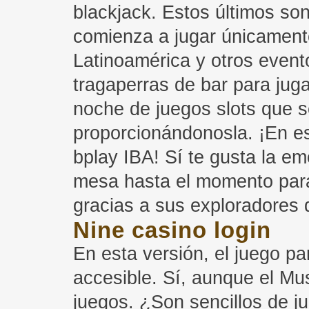
blackjack. Estos últimos son
comienza a jugar únicament
Latinoamérica y otros evento
tragaperras de bar para jug
noche de juegos slots que 
proporcionándonosla. ¡En es
bplay IBA! Sí te gusta la e
mesa hasta el momento para 
gracias a sus exploradores 
Nine casino login
En esta versión, el juego 
accesible. Sí, aunque el M
juegos. ¿Son sencillos de ju