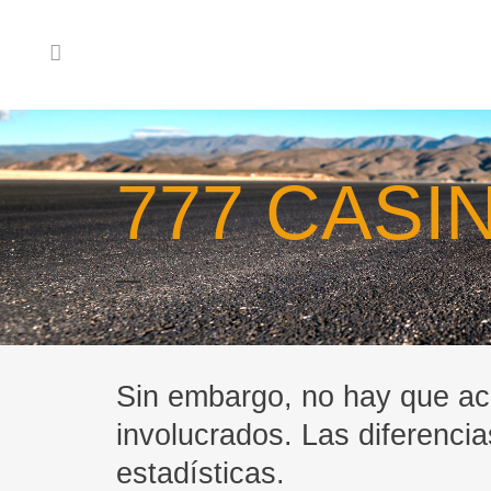
777 CASI
Sin embargo, no hay que ace
involucrados. Las diferenci
estadísticas.