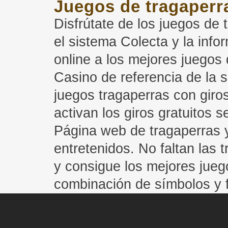
Juegos de tragaperra
Disfrútate de los juegos de t
el sistema Colecta y la info
online a los mejores juegos 
Casino de referencia de la 
juegos tragaperras con giros
activan los giros gratuitos 
Página web de tragaperras
entretenidos. No faltan las 
y consigue los mejores jueg
combinación de símbolos y 