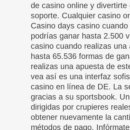
de casino online y divertirt
soporte. Cualquier casino on
Casino days casino cuando 
podrías ganar hasta 2.500 
casino cuando realizas una 
hasta 65.536 formas de gan
realizas una apuesta de este
vea así es una interfaz sofi
casino en línea de DE. La s
gracias a su sportsbook. Un
dirigidas por crupieres reale
obtener nuevamente la canti
métodos de pago. Infórmate 