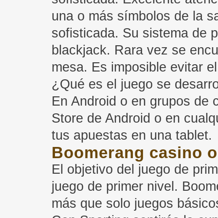
una o más símbolos de la sa
sofisticada. Su sistema de p
blackjack. Rara vez se encu
mesa. Es imposible evitar el
¿Qué es el juego se desarro
En Android o en grupos de c
Store de Android o en cual
tus apuestas en una tablet.
Boomerang casino o
El objetivo del juego de pr
juego de primer nivel. Boom
más que solo juegos básicos