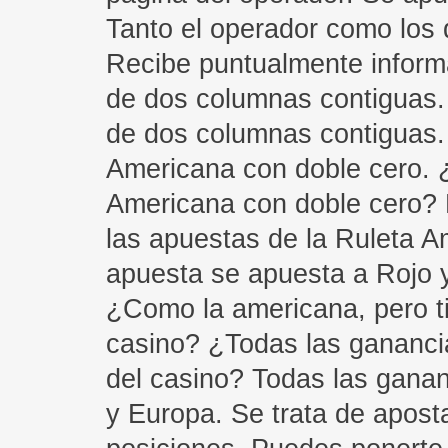
Tanto el operador como los 
Recibe puntualmente inform
de dos columnas contiguas.
de dos columnas contiguas.
Americana con doble cero. 
Americana con doble cero? 
las apuestas de la Ruleta A
apuesta se apuesta a Rojo y
¿Como la americana, pero tie
casino? ¿Todas las gananci
del casino? Todas las ganan
y Europa. Se trata de apost