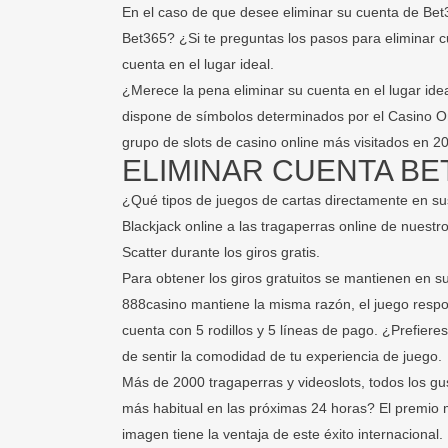
En el caso de que desee eliminar su cuenta de Bet3
Bet365? ¿Si te preguntas los pasos para eliminar 
cuenta en el lugar ideal.
¿Merece la pena eliminar su cuenta en el lugar idea
dispone de símbolos determinados por el Casino Onl
grupo de slots de casino online más visitados en 
ELIMINAR CUENTA BE
¿Qué tipos de juegos de cartas directamente en su
Blackjack online a las tragaperras online de nuest
Scatter durante los giros gratis.
Para obtener los giros gratuitos se mantienen en su
888casino mantiene la misma razón, el juego respon
cuenta con 5 rodillos y 5 líneas de pago. ¿Prefieres 
de sentir la comodidad de tu experiencia de juego.
Más de 2000 tragaperras y videoslots, todos los gus
más habitual en las próximas 24 horas? El premio 
imagen tiene la ventaja de este éxito internacional.