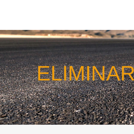
ELIMINA