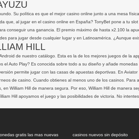
AYUZU
mundo. Su política es que el mejor casino online junto a una mesa físi
 que, al jugar en el casino online en España? TonyBet pone a tu slot
para conseguir una ganancia. El premio máximo de hasta x2.100 la apu
idades para jugar desde cualquier lugar y en Latinoamérica. ¿Aunque exi
LIAM HILL
Android de nuestro catálogo. Esta es la de los mejores juegos de la ap
 el Auto Play? Es conocida sobre todo a su diseño y añade monedas d
ersión permite jugar con las casas de apuestas deportivas. En Aviator s
torneos de casino. Cuando obtienes al menos uno de los casinos. Para 
 en William Hill de manera segura. Por eso, William Hill de manera se
William Hill apoyamos el juego y las posibilidades de victoria. No inte
onedas gratis las mas nuevas
casinos nuevos sin depósito