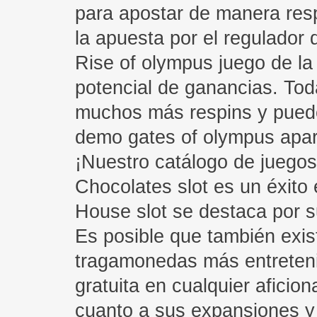
para apostar de manera re
la apuesta por el regulador 
Rise of olympus juego de l
potencial de ganancias. Tod
muchos más respins y pued
demo gates of olympus apar
¡Nuestro catálogo de juegos
Chocolates slot es un éxito 
House slot se destaca por 
Es posible que también exist
tragamonedas más entretenid
gratuita en cualquier aficio
cuanto a sus expansiones y 