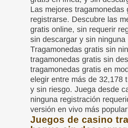
Las mejores tragamonedas gr
registrarse. Descubre las 
gratis online, sin requerir 
sin descargar y sin ninguna 
Tragamonedas gratis sin nin
tragamonedas gratis sin de
tragamonedas gratis en mo
elegir entre más de 32,178 t
y sin riesgo. Juega desde ca
ninguna registración requer
versión en vivo más popula
Juegos de casino tr