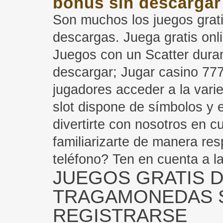
bonus sin descargar
Son muchos los juegos gratis
descargas. Juega gratis onli
Juegos con un Scatter duran
descargar; Jugar casino 777 
jugadores acceder a la vari
slot dispone de símbolos y e
divertirte con nosotros en c
familiarizarte de manera res
teléfono? Ten en cuenta a la
JUEGOS GRATIS D
TRAGAMONEDAS S
REGISTRARSE