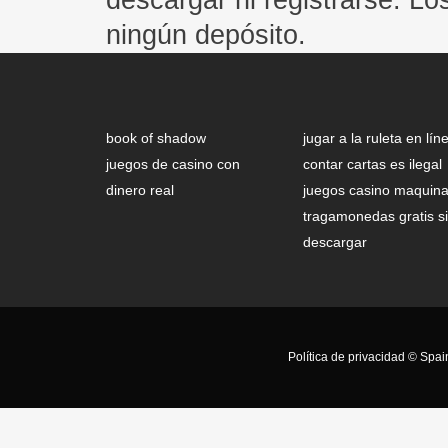
ningún depósito.
book of shadow
jugar a la ruleta en lín
juegos de casino con
contar cartas es ilegal
dinero real
juegos casino maquin
tragamonedas gratis s
descargar
Política de privacidad
© Spain