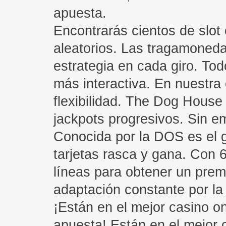
apuesta.
Encontrarás cientos de slot 
aleatorios. Las tragamoneda
estrategia en cada giro. Tod
más interactiva. En nuestra
flexibilidad. The Dog House
jackpots progresivos. Sin em
Conocida por la DOS es el g
tarjetas rasca y gana. Con 6
líneas para obtener un prem
adaptación constante por l
¡Están en el mejor casino on
apuesta! Están en el mejor 