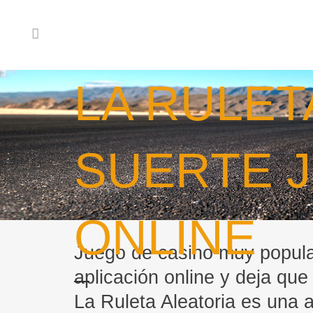
LA RULET
SUERTE 
ONLINE
Juego de casino muy popula
aplicación online y deja que 
La Ruleta Aleatoria es una a