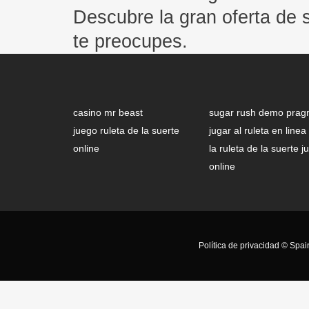
Descubre la gran oferta de 
te preocupes.
casino mr beast
sugar rush demo prag
juego ruleta de la suerte
jugar al ruleta en linea
online
la ruleta de la suerte j
online
Política de privacidad
© Spain