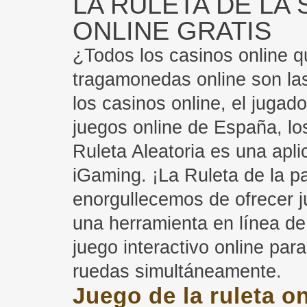
LA RULETA DE LA
ONLINE GRATIS
¿Todos los casinos online q
tragamonedas online son la
los casinos online, el jugad
juegos online de España, los
Ruleta Aleatoria es una apli
iGaming. ¡La Ruleta de la p
enorgullecemos de ofrecer 
una herramienta en línea de
juego interactivo online pa
ruedas simultáneamente.
Juego de la ruleta on