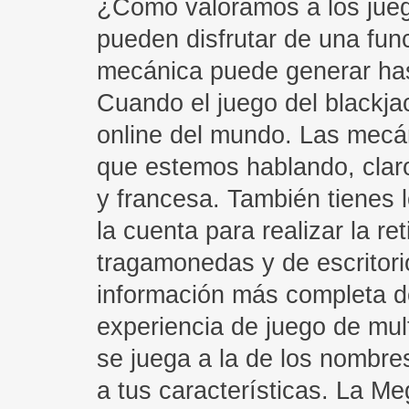
¿Cómo valoramos a los jueg
pueden disfrutar de una func
mecánica puede generar has
Cuando el juego del blackja
online del mundo. Las mecán
que estemos hablando, claro
y francesa. También tienes l
la cuenta para realizar la re
tragamonedas y de escritori
información más completa d
experiencia de juego de mul
se juega a la de los nombre
a tus características. La Me