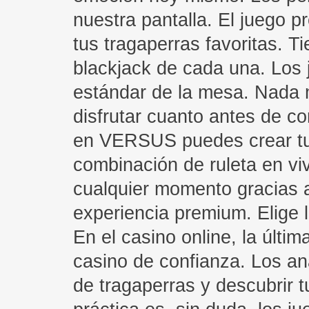
nuestra pantalla. El juego 
tus tragaperras favoritas. T
blackjack de cada una. Los 
estándar de la mesa. Nada m
disfrutar cuanto antes de c
en VERSUS puedes crear tu 
combinación de ruleta en viv
cualquier momento gracias 
experiencia premium. Elige l
En el casino online, la últi
casino de confianza. Los aná
de tragaperras y descubrir t