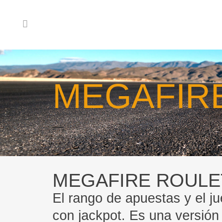
MEGAFIR
MEGAFIRE ROULE
El rango de apuestas y el ju
con jackpot. Es una versión