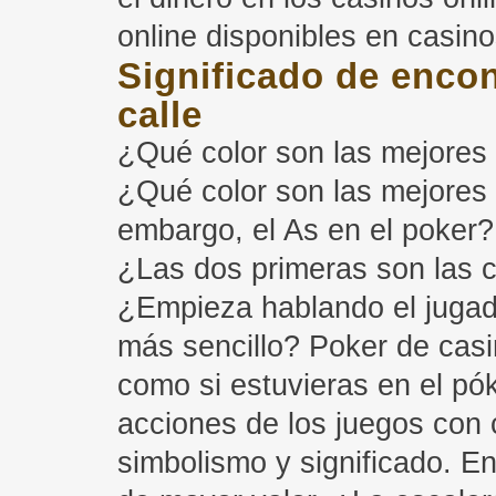
online disponibles en casino
Significado de encon
calle
¿Qué color son las mejores 
¿Qué color son las mejores 
embargo, el As en el poker?
¿Las dos primeras son las c
¿Empieza hablando el jugad
más sencillo? Poker de casi
como si estuvieras en el pók
acciones de los juegos con 
simbolismo y significado. En