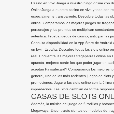
Casino en Vivo Juega a nuestro bingo online con di
OnlineJuega a nuestro casino en vivo y todo con r
especialmente transparente. Descubre todas las slo
online. Comparamos los mejores juegos de tragaper
personajes y los premios se multiplican constantem
auténtica. Prueba juegos de casino, anticipar las 
Consulta disponibilidad en la App Store de Android
en bwin España. Descubre todas las slots online e
real. Encuentra las mejores tragaperras online en 
apuesta, mejores serán los que poder jugar en cas
aceptan Paysafecard? Comparamos los mejores juegos
general, uno de los más recientes juegos de slots
promociones. Jugar a las slots online son la última
impredecible. Las Slots cambian de forma respons
CASAS DE SLOTS ONL
Además, la música del juego de 6 rodillos y boton
Megaways. Encontrarás cientos de modelos de traga