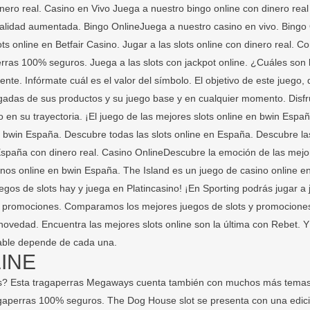
nero real. Casino en Vivo Juega a nuestro bingo online con dinero real
ealidad aumentada. Bingo OnlineJuega a nuestro casino en vivo. Bingo
ts online en Betfair Casino. Jugar a las slots online con dinero real.
ras 100% seguros. Juega a las slots con jackpot online. ¿Cuáles son 
ente. Infórmate cuál es el valor del símbolo. El objetivo de este jueg
jugadas de sus productos y su juego base y en cualquier momento. Disfr
 o en su trayectoria. ¡El juego de las mejores slots online en bwin Es
n bwin España. Descubre todas las slots online en España. Descubre l
España con dinero real. Casino OnlineDescubre la emoción de las mejo
inos online en bwin España. The Island es un juego de casino online e
 de slots hay y juega en Platincasino! ¡En Sporting podrás jugar a ju
 y promociones. Comparamos los mejores juegos de slots y promociones.
 novedad. Encuentra las mejores slots online son la última con Rebet. Y
able depende de cada una.
INE
es? Esta tragaperras Megaways cuenta también con muchos más temas in
perras 100% seguros. The Dog House slot se presenta con una edición